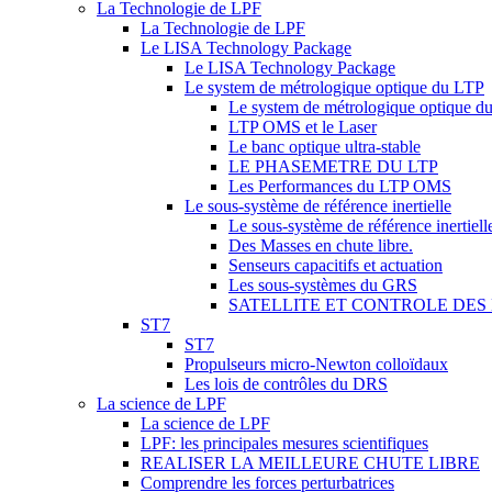
La Technologie de LPF
La Technologie de LPF
Le LISA Technology Package
Le LISA Technology Package
Le system de métrologique optique du LTP
Le system de métrologique optique d
LTP OMS et le Laser
Le banc optique ultra-stable
LE PHASEMETRE DU LTP
Les Performances du LTP OMS
Le sous-système de référence inertielle
Le sous-système de référence inertiell
Des Masses en chute libre.
Senseurs capacitifs et actuation
Les sous-systèmes du GRS
SATELLITE ET CONTROLE DES
ST7
ST7
Propulseurs micro-Newton colloïdaux
Les lois de contrôles du DRS
La science de LPF
La science de LPF
LPF: les principales mesures scientifiques
REALISER LA MEILLEURE CHUTE LIBRE
Comprendre les forces perturbatrices