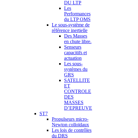
DU LTP
Les
Performances
du LTP OMS
Le sous-système de
référence inertielle
Des Masses
en chute libre.
Senseurs
capacitifs et
actuation
Les sous-
systèmes du
GRS
SATELLITE
ET
CONTROLE
DES
MASSES
D’EPREUVE
ST7
Propulseurs micro-
Newton colloïdaux
Les lois de contrôles
du DRS