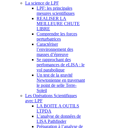
La science de LPF
LPF: les principales
mesures scientifiques
REALISER LA
MEILLEURE CHUTE
LIBRE
Comprendre les forces
perturbatrices
Caractériser
l’environnement des
masses d’épreuve
Se rapprochant des
perfomances de eLISA : le
vol parabolique
Un test de la gravité
Newtonienne en traversant
le point de selle Terre-
Soleil
Les Opérations Scientifiques
avec LPF
LA BOITE A OUTILS
LTPDA
L’analyse de données de
LISA Pathfinder
Préparation à l’analyse de