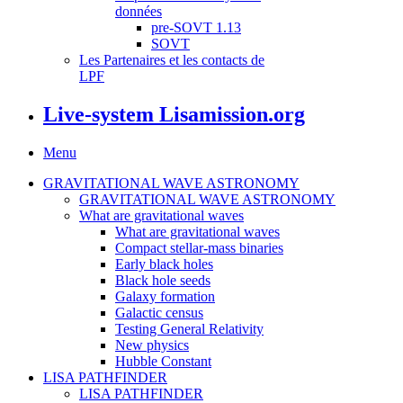
données
pre-SOVT 1.13
SOVT
Les Partenaires et les contacts de
LPF
Live-system Lisamission.org
Menu
GRAVITATIONAL WAVE ASTRONOMY
GRAVITATIONAL WAVE ASTRONOMY
What are gravitational waves
What are gravitational waves
Compact stellar-mass binaries
Early black holes
Black hole seeds
Galaxy formation
Galactic census
Testing General Relativity
New physics
Hubble Constant
LISA PATHFINDER
LISA PATHFINDER