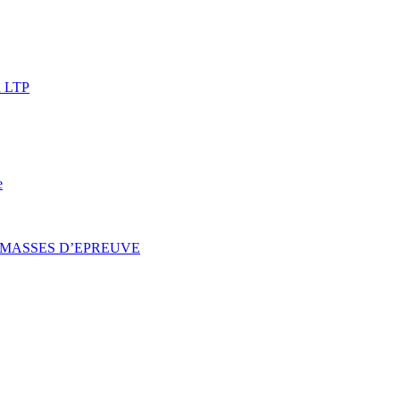
u LTP
e
 MASSES D’EPREUVE