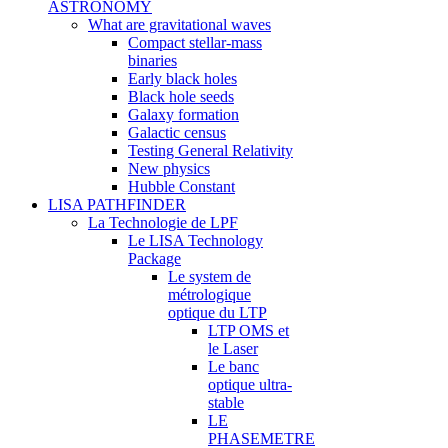
ASTRONOMY
What are gravitational waves
Compact stellar-mass
binaries
Early black holes
Black hole seeds
Galaxy formation
Galactic census
Testing General Relativity
New physics
Hubble Constant
LISA PATHFINDER
La Technologie de LPF
Le LISA Technology
Package
Le system de
métrologique
optique du LTP
LTP OMS et
le Laser
Le banc
optique ultra-
stable
LE
PHASEMETRE